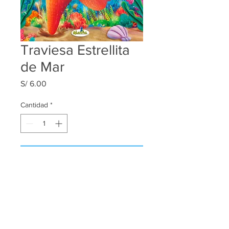
Traviesa Estrellita
de Mar
Precio
S/ 6.00
Cantidad
*
Agregar al carrito
Maritza Valle Tejeda ® 2017
Santiago de Surco - Lima - Perú