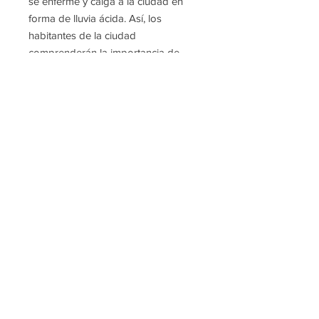
se enferme y caiga a la ciudad en
forma de lluvia ácida. Así, los
habitantes de la ciudad
comprenderán la importancia de
mantener el aire limpio y sin gases
tóxicos.
Valores: amistad, colaboración y
solidaridad.
Maritza Valle Tejeda ® 2017
Santiago de Surco - Lima - Perú
Temporalmente suspendida por
reestructuración
997-159-468