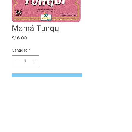
Mamá Tunqui
Precio
S/ 6.00
Cantidad
*
Agregar al carrito
Maritza Valle Tejeda ® 2017
Santiago de Surco - Lima - Perú
Temporalmente suspendida por